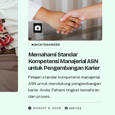
Genset Perkin Jadi
Solusi Andal untuk
Kebutuhan Listrik
Cadangan
Genset Perkin menawarkan performa
UNCATEGORIZED
tangguh, kapasitas beragam, dan pilihan
Memahami Standar
open maupun silent. Simak
Kompetensi Manajerial ASN
keunggulannya di artikel ini!
untuk Pengembangan Karier
Pelajari standar kompetensi manajerial
JULY 25, 2026
ADMIN
ASN untuk mendukung pengembangan
karier Anda. Pahami tingkat kemahiran
dan proses…
AUGUST 6, 2026
WRITER