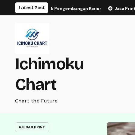
Skip
Latest Post
 ASN untuk Pengembangan Karier
Jasa Print Jilbab Motif 
to
content
Ichimoku
Chart
Chart the Future
PELATIHAN KEPEMIMPINAN