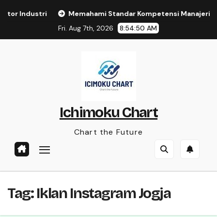
Skip
tor Industri
Memahami Standar Kompetensi Manajerial A
to
Fri. Aug 7th, 2026
8:54:50 AM
content
Ichimoku Chart
Chart the Future
Tag:
Iklan Instagram Jogja