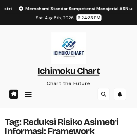
Skip
stri
Memahami Standar Kompetensi Manajerial ASN untu
to
Sat. Aug 8th, 2026
6:24:33 PM
content
Ichimoku Chart
Chart the Future
Tag:
Reduksi Risiko Asimetri
Informasi: Framework