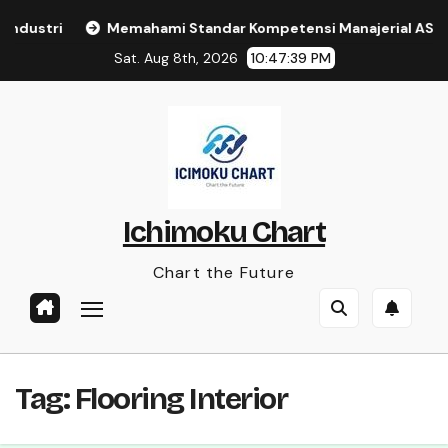
Skip
ndustri
Memahami Standar Kompetensi Manajerial ASN u
to
Sat. Aug 8th, 2026
10:47:39 PM
content
Ichimoku Chart
Chart the Future
Tag:
Flooring Interior