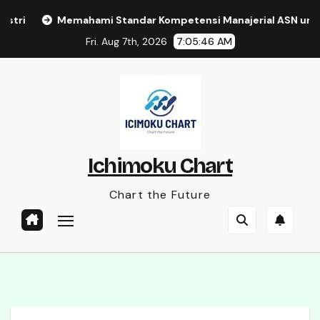
Skip
i
Memahami Standar Kompetensi Manajerial ASN untuk P
to
Fri. Aug 7th, 2026
7:05:46 AM
content
Ichimoku Chart
Chart the Future