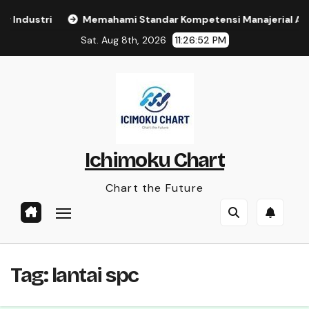
Skip
Industri
Memahami Standar Kompetensi Manajerial ASN 
to
Sat. Aug 8th, 2026
11:26:53 PM
content
Ichimoku Chart
Chart the Future
Tag:
lantai spc