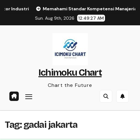
Skip
or Industri
Memahami Standar Kompetensi Manajerial A
to
Sun. Aug 9th, 2026
12:49:27 AM
content
Ichimoku Chart
Chart the Future
Tag:
gadai jakarta