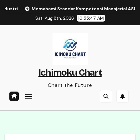
Skip
stri
Memahami Standar Kompetensi Manajerial ASN untu
to
Sat. Aug 8th, 2026
10:55:47 AM
content
Ichimoku Chart
Chart the Future